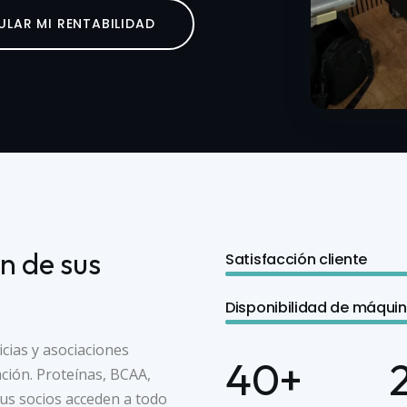
ULAR MI RENTABILIDAD
n de sus
Satisfacción cliente
Disponibilidad de máqui
cias y asociaciones
40
+
ción. Proteínas, BCAA,
 sus socios acceden a todo