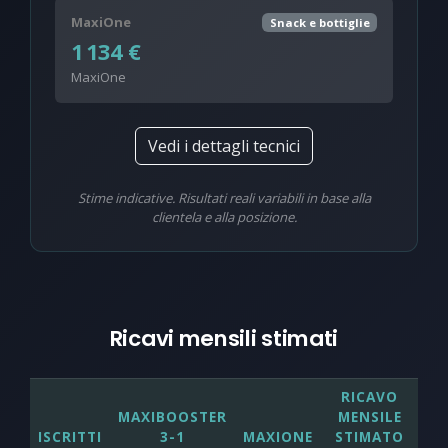
MaxiOne
Snack e bottiglie
1 134 €
MaxiOne
Vedi i dettagli tecnici
Stime indicative. Risultati reali variabili in base alla
clientela e alla posizione.
Ricavi mensili stimati
RICAVO
MAXIBOOSTER
MENSILE
ISCRITTI
3-1
MAXIONE
STIMATO