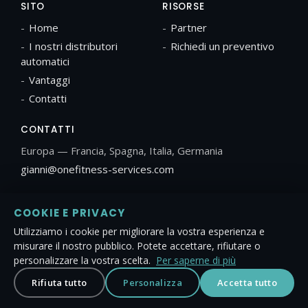
SITO
RISORSE
Home
Partner
I nostri distributori
Richiedi un preventivo
automatici
Vantaggi
Contatti
CONTATTI
Europa — Francia, Spagna, Italia, Germania
gianni@onefitness-services.com
COOKIE E PRIVACY
Utilizziamo i cookie per migliorare la vostra esperienza e
© 2026 OneFitness Services. Tutti i diritti riservati. |
misurare il nostro pubblico. Potete accettare, rifiutare o
Note legali
personalizzare la vostra scelta.
Per saperne di più
Rifiuta tutto
Personalizza
Accetta tutto