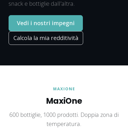
snack e bottiglie dall'altra.
Vedi i nostri impegni
Calcola la mia redditività
MAXIONE
MaxiOne
600 bottiglie, 1000 prodotti. Doppia zona di
temperatura.