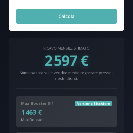
Calcola
RICAVO MENSILE STIMATO
2 597 €
Stima basata sulle vendite medie registrate presso i
nostri clienti.
MaxiBooster 3-1
Versione Bicchiere
1 463 €
MaxiBooster