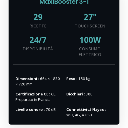
MaxiBooster 3-1
29
27"
RICETTE
TOUCHSCREEN
24/7
100W
DISPONIBILITÀ
CONSUMO
ELETTRICO
Dimensioni :
664 × 1830
Peso :
150 kg
× 720 mm
Certificazione CE :
CE,
Bicchieri :
300
Preparato in Francia
Livello sonoro :
70 dB
Connettività Nayax :
WiFi, 4G, 4 USB