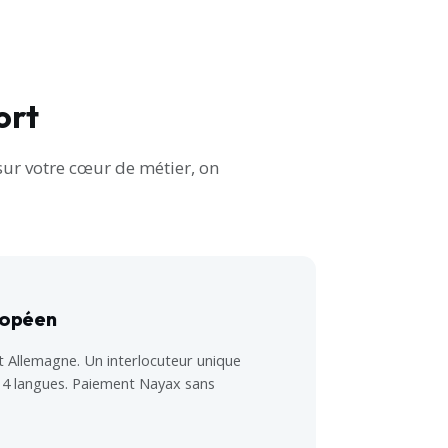
ort
sur votre cœur de métier, on
ropéen
t Allemagne. Un interlocuteur unique
 4 langues. Paiement Nayax sans