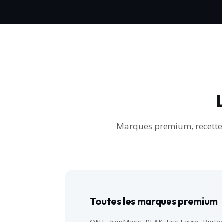
Marques premium, recettes c
Toutes les marques premium
QNT, IronMaxx, PEAK, Eric Favre, Bio