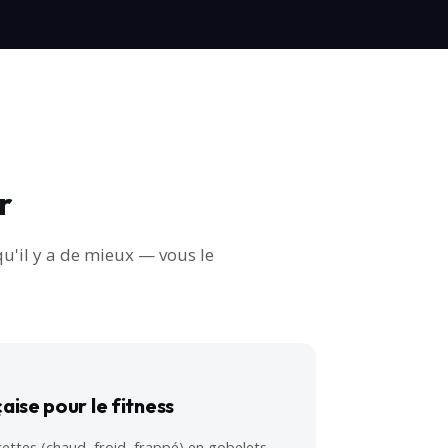
r
qu'il y a de mieux — vous le
aise pour le fitness
ettes (chaud, froid, frappé) en gobelets