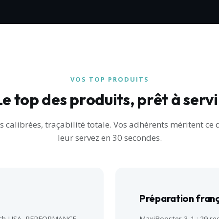
VOS TOP PRODUITS
Le top des produits, prêt à servi
alibrées, traçabilité totale. Vos adhérents méritent ce 
leur servez en 30 secondes.
Préparation franç
tech USA, PERFORMANCE.
MaxiBooster 3-1 : 29 rec