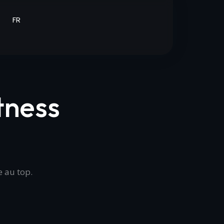
t
FR
tness
e au top.